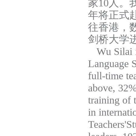
家
10人
。
年将正式
往香港
，
剑桥大学
Wu Silai 
Language S
full-time t
above, 32%
training of
in internat
Teachers'St