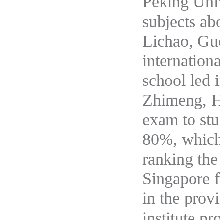
Peking Univ
subjects ab
Lichao, Guo
internation
school led 
Zhimeng, H
exam to stu
80%, which
ranking the
Singapore f
in the prov
institute p