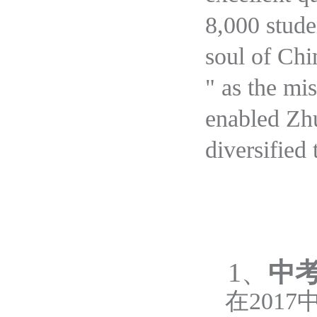
8,000 stud
soul of Chi
"
as
the mis
enabled
Zhu
diversified 
1
、
中
在
201