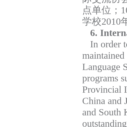
点单位
；
学校201
6. Inter
In order t
maintained 
Language Sc
programs su
Provincial 
China and J
and South 
outstanding