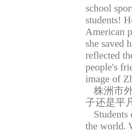
school spor
students! H
American pe
she saved he
reflected t
people's fri
image of Z
株洲市
子还是平
Students 
the world. 