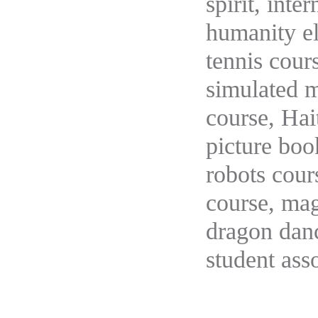
spirit, int
humanity el
tennis cour
simulated 
course, Hai
picture boo
robots cour
course, mag
dragon danc
student ass