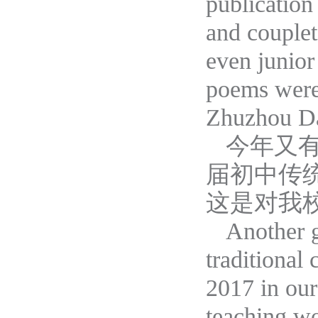
publication
and couplet
even junior
poems were 
Zhuzhou Da
今年又
届初中传
这是对我
Another g
traditional
2017 in our
teaching w