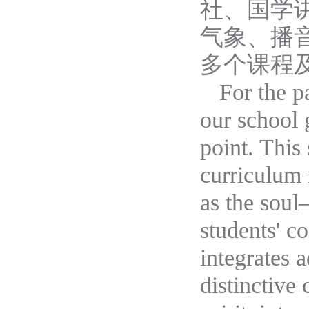
社、国学
气象、播
多个
课程
For
the p
our school 
point. This 
curriculum 
as the soul
students' c
integrates 
distinctive