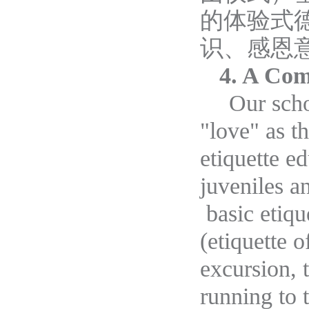
的体验式
识、感恩
4. A Com
Our scho
"love" as t
etiquette e
juveniles a
basic etiqu
(etiquette 
excursion, 
running to