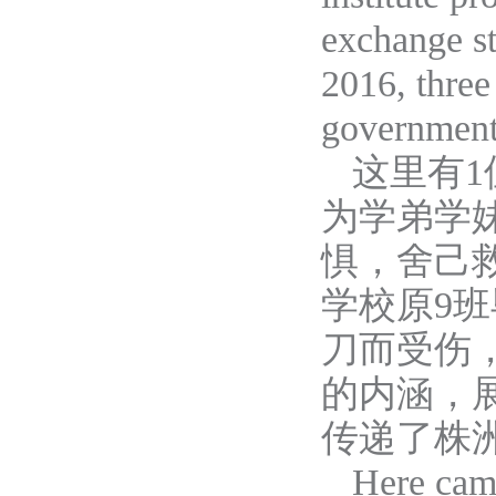
exchange st
2016, thre
gover
n
ment
这里
有
1
为学弟学
惧，舍己
学校原9
刀而受伤
的内涵，
传递了株
Here cam