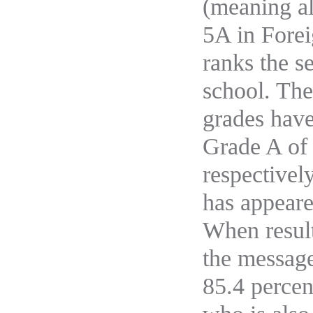
(meaning al
5A in Forei
ranks the s
school. Th
grades have
Grade A of
respectivel
has appeare
When result
the message
85.4 percen