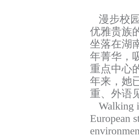
漫步校
优雅贵族
坐落在
湖
年
菁华，
重点中心
年
来，她
重
、
外语
Walking
European s
environmen