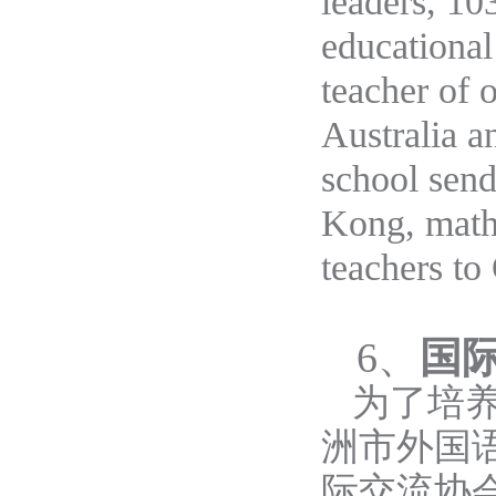
leaders, 10
educational
teacher of 
Australia a
school send
Kong, mathe
teachers to
6
、
国
为了培
洲市外国
际交流协