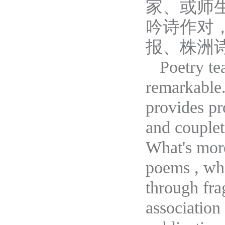
家、或师
吟诗作对
报、株洲
Poetry t
remarkable.
provides pr
and couplet
What's more
poems , whi
through fra
association