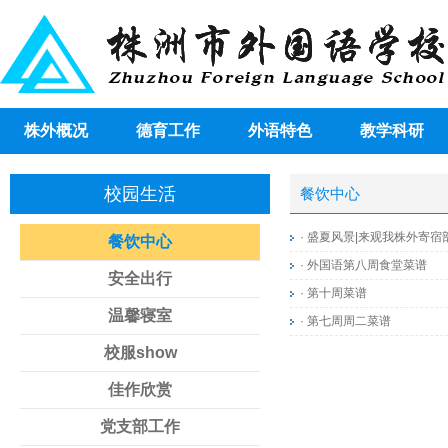
株外概况
德育工作
外语特色
教学科研
校园生活
餐饮中心
·
盛夏风景|来观我株外寄宿
餐饮中心
·
外国语第八周食堂菜谱
安全出行
·
第十周菜谱
温馨寝室
·
第七周周二菜谱
校服show
佳作欣赏
党支部工作