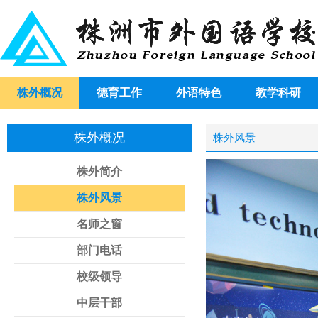
株外概况
德育工作
外语特色
教学科研
株外概况
株外风景
株外简介
株外风景
名师之窗
部门电话
校级领导
中层干部