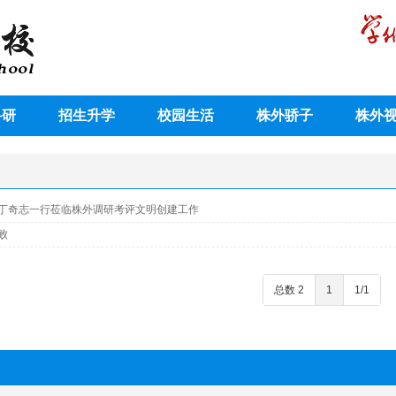
科研
招生升学
校园生活
株外骄子
株外
丁奇志一行莅临株外调研考评文明创建工作
败
总数 2
1
1/1